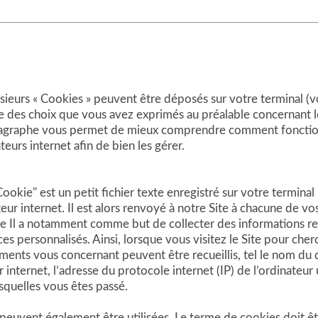
lusieurs « Cookies » peuvent être déposés sur votre terminal (
erve des choix que vous avez exprimés au préalable concernant
agraphe vous permet de mieux comprendre comment fonctionn
urs internet afin de bien les gérer.
okie" est un petit fichier texte enregistré sur votre terminal 
teur internet. Il est alors renvoyé à notre Site à chacune de vos
ie Il a notamment comme but de collecter des informations rel
es personnalisés. Ainsi, lorsque vous visitez le Site pour cherc
ements vous concernant peuvent être recueillis, tel le nom du
internet, l’adresse du protocole internet (IP) de l’ordinateur ut
esquelles vous êtes passé.
s peuvent également être utilisées. Le terme de cookies doit 