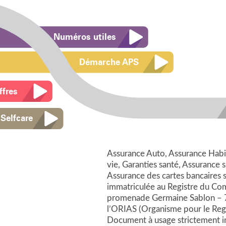
Numéros utiles
Démarche APS
ffres
Selfcare
Assurance Auto, Assurance Habit
vie, Garanties santé, Assurance 
Assurance des cartes bancaires 
immatriculée au Registre du Com
promenade Germaine Sablon – 750
l’ORIAS (Organisme pour le Regi
Document à usage strictement in